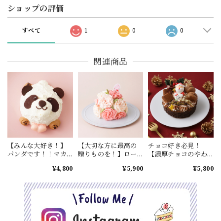
ショップの評価
すべて
1
0
0
関連商品
【みんな大好き！】
【大切な方に最高の
チョコ好き必見！
パンダです！！マカ
贈りものを！】ロー
【濃厚チョコのやわ
ロンつき パンダケー
ズ フラワードーム 4
らかガトーショコラ5
¥4,800
¥5,900
¥5,800
キ 4号
号
号】チョコづくしで
大人気！生チョコ・
チョコマカロン付
き！！ガトーショコ
ラクリスマス クリス
マス2024