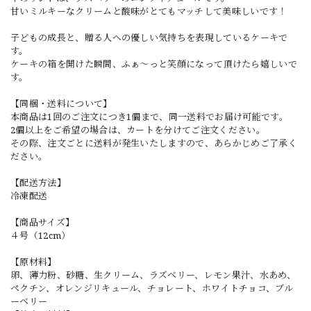
甘いミルキーなクリームと酸味がとてもマッチして美味しいです！
子どもの成長と、贈る人への優しい気持ちを表現しているケーキで
す。
ケーキの箱を開けた瞬間、ふぁ〜っと笑顔になって頂けたら嬉しいで
す。
【同梱・送料について】
本商品は1回のご注文につき1個まで、同一送料でお届け可能です。
2個以上をご希望の場合は、カートを分けてご注文ください。
その際、注文ごとに送料が発生いたしますので、あらかじめご了承く
ださい。
【配送方法】
冷凍配送
【商品サイズ】
４号（12cm）
【原材料】
卵、薄力粉、砂糖、生クリーム、ラズベリー、レモン果汁、水あめ、
ペクチン、オレンジリキュール、チョレート、ホワイトチョコ、ブル
ーベリー