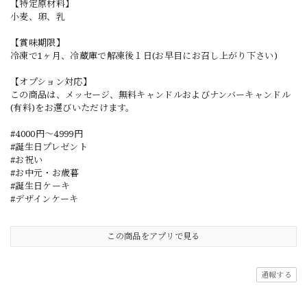
【特定原材料】
小麦、卵、乳
【賞味期限】
冷凍で1ヶ月、冷蔵庫で解凍後１日(お早目にお召し上がり下さい)
【オプション対応】
この商品は、メッセージ、無料キャンドルおよびナンバーキャンドル
(有料)をお選びいただけます。
#4000円〜4999円
#誕生日プレゼント
#お祝い
#お中元・お歳暮
#誕生日ケーキ
#デザインケーキ
この商品をアプリで見る
通報する